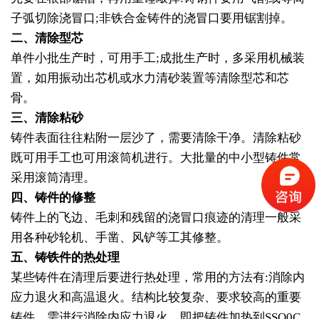
子弧切除浇冒口;非铁合金铸件的浇冒口要用锯割掉。
二、清除型芯
单件小批生产时，可用手工;成批生产时，多采用机械装
置，如用振动出芯机或水力清砂装置等清除型芯和芯
骨。
三、清除粘砂
铸件表面往往粘附一层沙了，需要清除干净。清除粘砂
既可用手工也可用滚筒机进行。大批量的中小型铸件常
采用滚筒清理。
四、铸件的修整
铸件上的飞边、毛刺和残留的浇冒口痕迹的清理一般采
用各种砂轮机、手凿、风铲等工其修整。
五、铸铁件的热处理
某些铸件在清理后要进行热处理，常用的方法有:消除内
应力退火和高温退火。结构比较复杂、要求较高的重要
铸件，需进行消除内应力退火，即把铸件加热到SSO0C