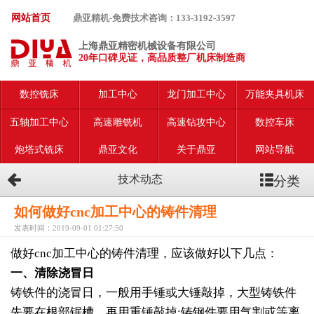
网站首页
鼎亚精机-免费技术咨询：133-3192-3597
上海鼎亚精密机械设备有限公司
20年口碑见证，高品质整厂机床制造商
数控铣床
加工中心
龙门加工中心
万能夹具机床
五轴加工中心
高速雕铣机
高速钻攻中心
数控车床
炮塔式铣床
鼎亚文化
关于鼎亚
网站导航
分类
技术动态
如何做好cnc加工中心的铸件清理
发表时间：2019-09-01 01:27:50
做好cnc加工中心的铸件清理，应该做好以下几点：
一、清除浇冒日
铸铁件的浇冒日，一般用手锤或大锤敲掉，大型铸铁件
先要在根部锯槽，再用重锤敲掉:铸钢件要用气割或等离