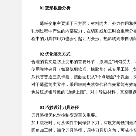
01 变形根源分析
薄板变形主要源于三方面：材料内力、外力作用和
轧制过程中产生的内部应力，在切割或加工时会重新分
程中的刀具作用力也会引起让刀变形。热影响则来自切
02 优化装夹方式
合理的装夹是防止变形的首要环节，原则是“均匀受力、
使用弹性夹具（如聚氨酯软爪、橡胶垫）或专用工装（
爪代替普通三爪卡盘，接触面积从3个点增至3个弧面，夹
对于薄壁筒类零件，采用轴向夹紧替代径向夹紧能有效
免传统虎钳导致的“边缘上翘”。对非导磁材料，真空吸盘是优
03 巧妙设计刀具路径
刀具路径优化对控制变形至关重要。
加工腹板时，可从试件中间倾斜下刀，深度方向铣到最
圆角加工时，细化刀具路径，调整刀具切入角，可减小