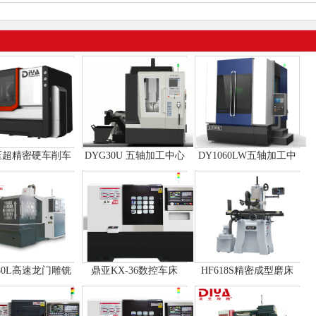
压超精密硬车削车
DYG30U 五轴加工中心
DY1060LW五轴加工中
床
心
080L高速龙门雕铣
鼎亚KX-36数控车床
HF618S精密成型磨床
机