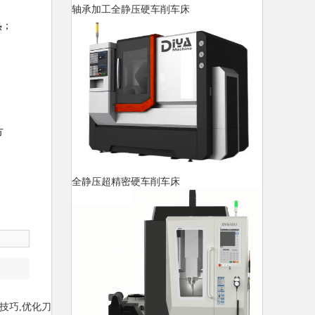
轴承加工全静压硬车削车床
热；
。
方
全静压超精密硬车削车床
技巧,优化刀