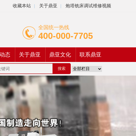
收藏本站
|
关于鼎亚
|
炮塔铣床调试维修视频
全国统一热线
400-000-7705
动态
关于鼎亚
鼎亚文化
联系鼎亚