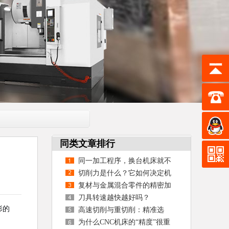
同类文章排行
同一加工程序，换台机床就不
准？
切削力是什么？它如何决定机
床的刚性、效率与寿命
复材与金属混合零件的精密加
工如何实现？
刀具转速越快越好吗？
形的
高速切削与重切削：精准选
择，高效加工
为什么CNC机床的“精度”很重