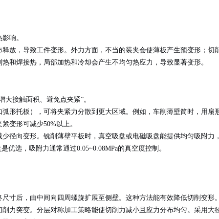
热影响。
布释放，导致工件变形。外力方面，不当的装夹会使薄板产生预变形；切
削热和焊接热，局部加热和冷却会产生不均匀热应力，导致显著变形。
增大接触面积、避免点夹紧”。
如弧形托板），可将夹紧力分散到更大区域。例如，车削薄壁筒时，用扇
紧变形可减少50%以上。
减少径向变形。铣削薄壁平板时，真空吸盘或电磁吸盘能提供均匀吸附力
选，吸附力通常通过0.05~0.08MPa的真空度控制。
终尺寸后，由中间向四周螺旋扩展至侧壁。这种方法能有效降低切削变形
切削力突变。分层对称加工策略能使切削力减小且应力分布均匀。采用大