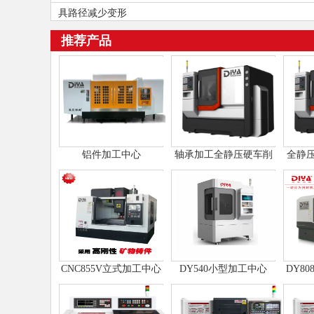
具路径减少变形
推荐产品
铝件加工中心
轴承加工全静压硬车削
全静
车床
CNC855V立式加工中心
DY540小型加工中心
DY8
（矿物铸件）