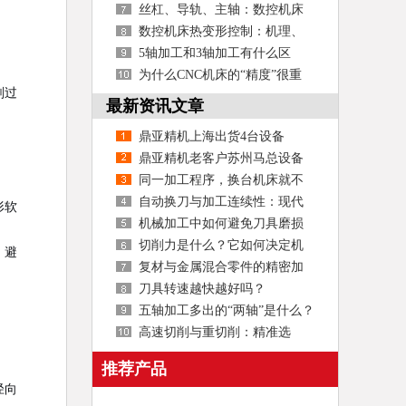
要？
丝杠、导轨、主轴：数控机床
核心部件精度维护指南
数控机床热变形控制：机理、
技术与精度保持策略
5轴加工和3轴加工有什么区
别？
为什么CNC机床的“精度”很重
削过
要？
最新资讯文章
鼎亚精机上海出货4台设备
鼎亚精机老客户苏州马总设备
使用效果
同一加工程序，换台机床就不
准？
自动换刀与加工连续性：现代
形软
数控机床的效率引擎
机械加工中如何避免刀具磨损
切削力是什么？它如何决定机
，避
床的刚性、效率与寿命
复材与金属混合零件的精密加
工如何实现？
刀具转速越快越好吗？
五轴加工多出的“两轴”是什么？
高速切削与重切削：精准选
择，高效加工
。
推荐产品
径向