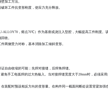
侧壁加工方法。
段破坏工件抗变形刚度，使应力充分释放。
-ALLOY70，熔点70℃）作为基座或浇注入型腔，大幅提高工件刚度。
融回收。
工件两侧受力对称，基本消除加工倾斜变形。
保证自由收缩的可能；先焊对接缝，后焊角焊缝。
，避免手工电弧焊的过大热输入。当对接焊缝宽度大于20mm时，必须采用
，在装配时预设相反方向的变形量。在构件同一截面间断处设置背梁加强