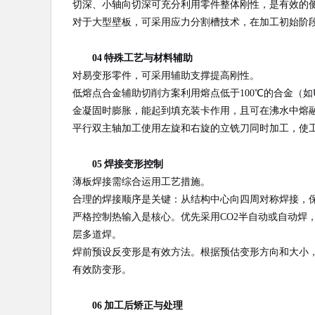
切深、小轴向切深可充分利用零件整体刚性，是有效的
对于大型壁板，可采用应力分割槽技术，在加工初始阶
04 特殊工艺与材料辅助
对易变形零件，可采用辅助支撑提高刚性。
低熔点合金辅助切削方案利用熔点低于100℃的合金（如U
金凝固时膨胀，能起到填充装卡作用，且可在沸水中熔
平行双主轴加工使用左旋和右旋的立铣刀同时加工，使
05 焊接变形控制
薄板焊接需综合运用工艺措施。
合理的焊接顺序是关键：从结构中心向四周对称焊接，
严格控制热输入是核心。优先采用CO2半自动或自动焊
层多道焊。
焊前预设反变形是有效方法。根据预估变形方向和大小
有效防变形。
06 加工后矫正与处理