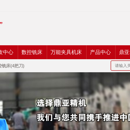
”
攻中心
数控铣床
万能夹具机床
产品中心
鼎亚
控铣床(4把刀)