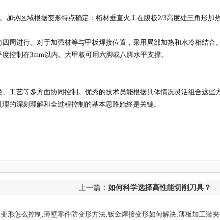
700℃。加热区域根据变形特点确定：桁材垂直火工在腹板2/3高度处三角形加
向四周进行。对于加强材等与甲板焊接位置，采用局部加热和水冷相结合
度控制在3mm以内。大甲板可用六脚或八脚水平支撑。
径、工艺等多方面协同控制。优秀的技术员能根据具体情况灵活组合这些
机理的深刻理解和全过程控制的基本思路始终是关键。
上一篇：
如何科学选择高性能切削刀具？
工变形怎么控制,薄壁零件防变形方法,钣金焊接变形如何解决,薄板加工装夹