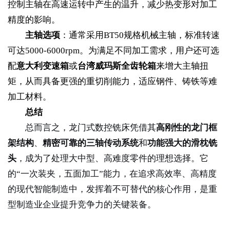
控制主轴在高速运转中产生的温升，减少热变形对加工
精度的影响。
主轴选项
：通常采用BT50规格机械主轴，标准转速
可达5000-6000rpm。为满足不同加工需求，用户还可选
配
意大利变速箱
或
台湾威玛斯全齿轮箱
来增大主轴扭
矩，从而具备更强的重切削能力，适应钢件、铸铁等难
加工材料。
总结
总而言之，龙门式数控铣床凭借其
高刚性的龙门框
架结构
、
精密可靠的三轴传动系统
和
功能强大的滑枕铣
头
，成为了处理大中型、高难度零件的理想选择。它
的“一次装夹，五面加工”能力，在追求高效率、高精度
的现代智能制造中，发挥着不可替代的核心作用，是重
型制造业企业提升竞争力的关键装备。